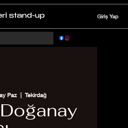
ri stand-up
Giriş Yap
ay Paz
  |  
Tekirdağ
 Doğanay