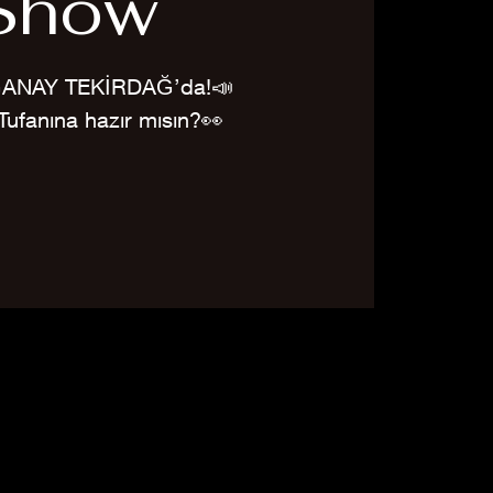
Show
ANAY TEKİRDAĞ’da!📣
ufanına hazır mısın?👀