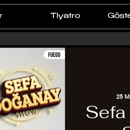
r
Tiyatro
Göste
25 M
Sefa