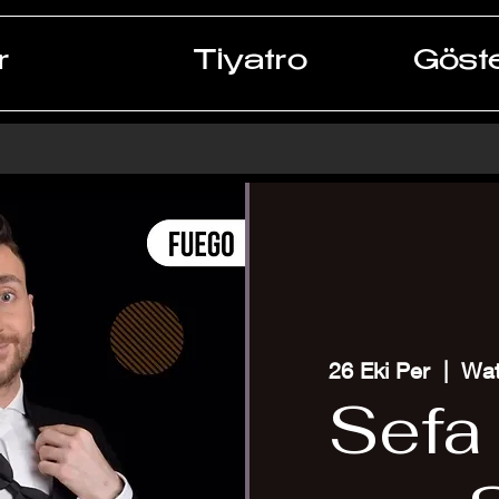
r
Tiyatro
Göste
26 Eki Per
  |  
Wat
Sefa