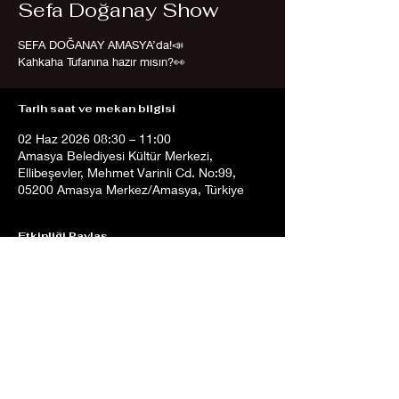
Sefa Doğanay Show
SEFA DOĞANAY AMASYA’da!📣
Kahkaha Tufanına hazır mısın?👀
Tarih saat ve mekan bilgisi
02 Haz 2026 08:30 – 11:00
Amasya Belediyesi Kültür Merkezi,
Ellibeşevler, Mehmet Varinli Cd. No:99,
05200 Amasya Merkez/Amasya, Türkiye
Etkinliği Paylaş