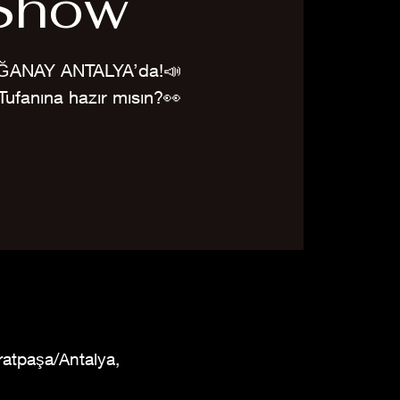
Show
ĞANAY ANTALYA’da!📣
ufanına hazır mısın?👀
ratpaşa/Antalya,