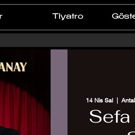
r
Tiyatro
Göste
14 Nis Sal
  |  
Anta
Sefa