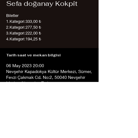
Sefa doğanay Kokpit
Biletler
1.Kategori:333,00 ₺
2.Kategori:277,50 ₺
3.Kategori:222,00 ₺
4.Kategori:194,25 ₺
Tarih saat ve mekan bilgisi
06 May 2023 20:00
Nevşehir Kapadokya Kültür Merkezi, Sümer,
Fevzi Çakmak Cd. No:2, 50040 Nevşehir
Merkez/Nevşehir, Türkiye
Etkinliği Paylaş