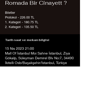
Romada Bir Cinayett ?
Biletler
Protokol - 226.00 TL
1. Kategori - 180.75 TL
2. Kategori - 135.50 TL
Tarih saat ve mekan bilgisi
15 Nis 2023 21:00
Mall Of İstanbul Moi Sahne İstanbul, Ziya
Gökalp, Süleyman Demirel Blv No:7, 34490
İkitelli Osb/Başakşehir/İstanbul, Türkiye
Etkinliği Paylaş